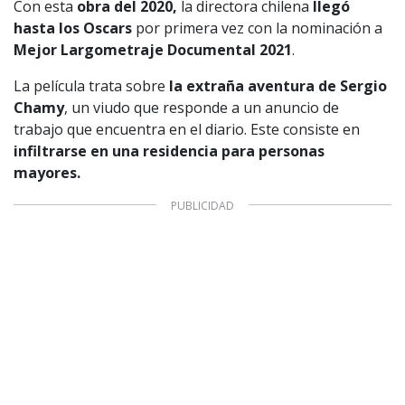
Con esta
obra del 2020,
la directora chilena
llegó
CONTACTO COMERCIAL
hasta los Oscars
por primera vez con la nominación a
Mejor Largometraje Documental 2021
.
Aviso legal
Política de privacidad
|
Política de Cookies
Configuración de Cookies
La película trata sobre
la extraña aventura de Sergio
Valores Pautas publicitarias Presidenciales 2025
Chamy
, un viudo que responde a un anuncio de
trabajo que encuentra en el diario. Este consiste en
infiltrarse en una residencia para personas
mayores.