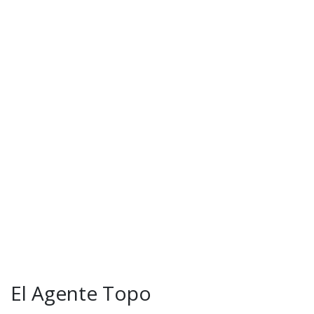
El Agente Topo
1997 — 2026
© PRISA MEDIA CORP SPA.
Producción musical Cadena Ser, España 2026.