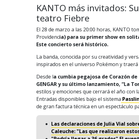
KANTO más invitados: Su 
teatro Fiebre
El 28 de marzo a las 20:00 horas, KANTO tom
Providenc
ia) para su primer show en soli
Este concierto será histórico.
La banda, conocida por su creatividad y vers
inspirados en el universo Pokémon y traerá
Desde l
a cumbia pegajosa de Corazón de
GENGAR y su último lanzamiento, “La T
estilos y emociones que cerrará el año con 
Entradas disponibles bajo el sistema
Passli
de gran factura técnica en un espectáculo p
Las declaraciones de Julia Vial sob
Caleuche: "Las que realizaron esto
"Podría llegar a 36 grados" El even