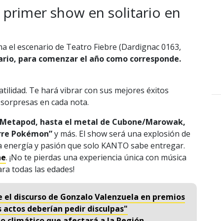
primer show en solitario en
a el escenario de Teatro Fiebre (Dardignac 0163,
tario, para comenzar el año como corresponde.
atilidad. Te hará vibrar con sus mejores éxitos
 sorpresas en cada nota.
 Metapod, hasta el metal de Cubone/Marowak,
orre Pokémon”
y más. El show será una explosión de
la energía y pasión que solo KANTO sabe entregar.
ne
. ¡No te pierdas una experiencia única con música
ara todas las edades!
re el discurso de Gonzalo Valenzuela en premios
s actos deberían pedir disculpas"
to climático que afectará a la Región