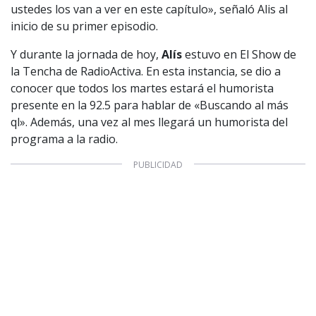
ustedes los van a ver en este capítulo», señaló Alis al
inicio de su primer episodio.
Y durante la jornada de hoy,
Alís
estuvo en El Show de
la Tencha de RadioActiva. En esta instancia, se dio a
conocer que todos los martes estará el humorista
presente en la 92.5 para hablar de «Buscando al más
ql». Además, una vez al mes llegará un humorista del
programa a la radio.
1997 — 2026
© PRISA MEDIA CORP SPA.
Producción musical Cadena Ser, España 2026.
CONTACTO COMERCIAL
Aviso legal
Política de privacidad
|
Política de Cookies
Configuración de Cookies