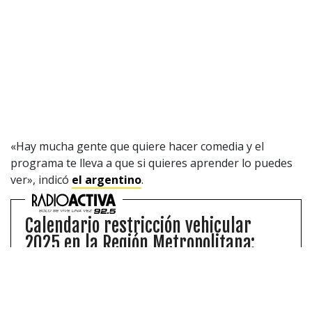
Valores Pautas publicitarias Presidenciales 2025
«Hay mucha gente que quiere hacer comedia y el
programa te lleva a que si quieres aprender lo puedes
ver», indicó
el argentino
.
Calendario restricción vehicular
2025 en la Región Metropolitana:
revisa los autos que no podrán
circular en Santiago
Esta semana comenzará a regir la restricción
vehicular en la Región Metropolitana. Revisa a