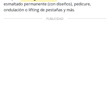
esmaltado permanente (con diseños), pedicure,
ondulación o lifting de pestañas y más.
1997 — 2026
© PRISA MEDIA CORP SPA.
Producción musical Cadena Ser, España 2026.
CONTACTO COMERCIAL
Aviso legal
Política de privacidad
|
Política de Cookies
Configuración de Cookies
Valores Pautas publicitarias Presidenciales 2025