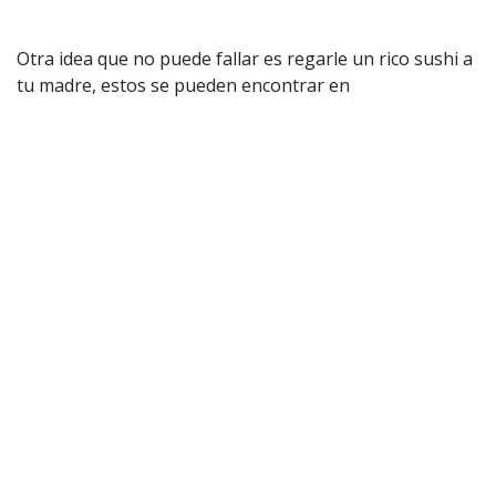
Otra idea que no puede fallar es regarle un rico sushi a
tu madre, estos se pueden encontrar en
@sushi__kioto
, donde hay diversas alternativas para el
paladar.
También te podría interesar:
Día de la Madre en
RadioActiva 2025: concursa por grandes premios
para sorprender a tu mamá en esta especial
celebración