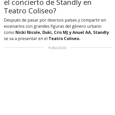
el concierto de Standly en
Teatro Coliseo?
Después de pasar por diversos países y compartir en
escenarios con grandes figuras del género urbano
como
Nicki Nicole, Duki, Cris MJ y Anuel AA,
Standly
se va a presentar en el
Teatro Coliseo.
1997 — 2026
© PRISA MEDIA CORP SPA.
Producción musical Cadena Ser, España 2026.
CONTACTO COMERCIAL
Aviso legal
Política de privacidad
|
Política de Cookies
Configuración de Cookies
Valores Pautas publicitarias Presidenciales 2025