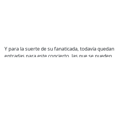
Y para la suerte de su fanaticada, todavía quedan
entradas para este concierto, las que se pueden
conseguir
a través de Puntoticket
. Revisa a
continuación el valor de las entradas que siguen
disponibles:
Cancha Vip $51.750
Platea Baja $40.250
Cancha $34.500
Silla de ruedas $34.500
Acompañante silla de ruedas $34.500
Vale señalar que el 30 de enero,
Standly
lanzó su