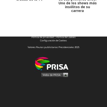
Uno de los shows más
insólitos de su
carrera
1997 — 2026
© PRISA MEDIA CORP SPA.
Producción musical Cadena Ser, España 2026.
CONTACTO COMERCIAL
Aviso legal
Política de privacidad
|
Política de Cookies
Configuración de Cookies
Valores Pautas publicitarias Presidenciales 2025