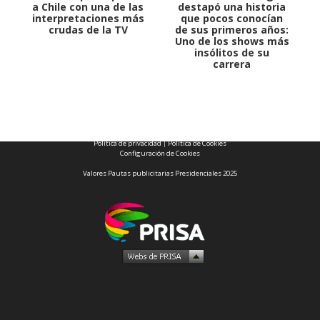
a Chile con una de las
destapó una historia
interpretaciones más
que pocos conocían
crudas de la TV
de sus primeros años:
Uno de los shows más
insólitos de su
carrera
1997 — 2026
© PRISA MEDIA CORP SPA.
Producción musical Cadena Ser, España 2026.
CONTACTO COMERCIAL
Aviso legal
Política de privacidad
|
Política de Cookies
Configuración de Cookies
Valores Pautas publicitarias Presidenciales 2025