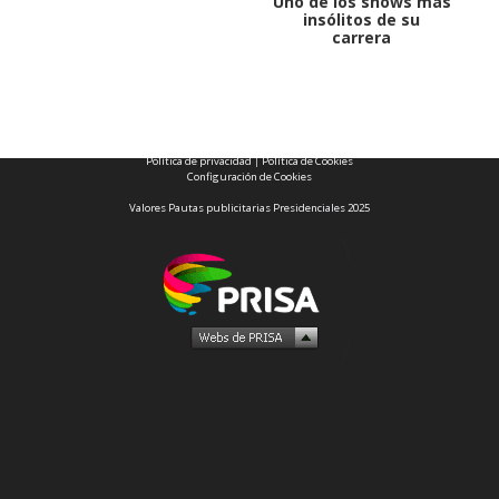
Uno de los shows más
insólitos de su
carrera
1997 — 2026
© PRISA MEDIA CORP SPA.
Producción musical Cadena Ser, España 2026.
CONTACTO COMERCIAL
Aviso legal
Política de privacidad
|
Política de Cookies
Configuración de Cookies
Valores Pautas publicitarias Presidenciales 2025