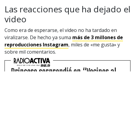
Las reacciones que ha dejado el
video
Como era de esperarse, el video no ha tardado en
viralizarse. De hecho ya suma
más de 3 millones de
reproducciones Instagram
, miles de «me gusta» y
sobre mil comentarios.
Princeso sorprendió en “Vecinos al
Límite” por candente beso con ex de
Julio César Rodríguez
Un coqueto momento se vivió en “Vecinos al
Límite”, el que tuvo consecuencias directas
con la competencia.
De este modo, muchas personas bromearon con
respecto a este hallazgo de los jóvenes.
«POR QUE LO