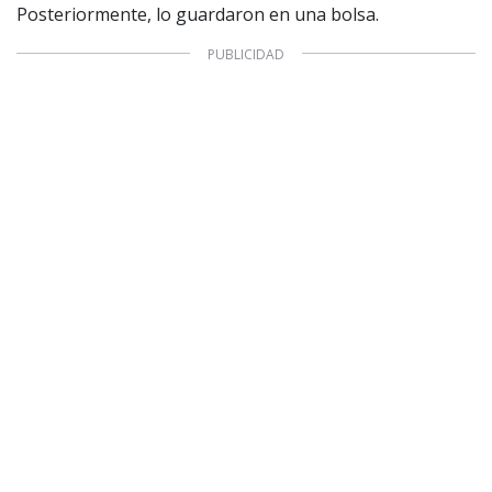
Posteriormente, lo guardaron en una bolsa.
1997 — 2026
© PRISA MEDIA CORP SPA.
Producción musical Cadena Ser, España 2026.
CONTACTO COMERCIAL
Aviso legal
Política de privacidad
|
Política de Cookies
Configuración de Cookies
Valores Pautas publicitarias Presidenciales 2025