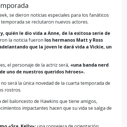
temporada
, se dieron noticias especiales para los fanáticos
a temporada se reclutaron nuevos actores.
quién le dio vida a Anne, de la exitosa serie de
on la noticia fueron
los hermanos Matt y Ross
delantando que la joven le dará vida a Vickie, un
es, el personaje de la actriz será,
«
una banda nerd
 de uno de nuestros queridos héroes».
 no será la única novedad de la cuarta temporada de
os rostros.
a del baloncesto de Hawkins que tiene amigos,
ecimientos impactantes hacen que su vida se salga de
mo «Sra. Kelly»:
una consejera de orientación