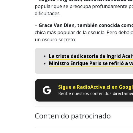
popular que se preocupa profundamente por
dificultades.
– Grace Van Dien, también conocida como
chica más popular de la escuela. Pero debaj
un oscuro secreto.
La triste dedicatoria de Ingrid Ac
Ministro Enrique Paris se refirió a
Sigue a RadioActiva.cl en Goog
Recibe nuestros contenidos directamen
Contenido patrocinado