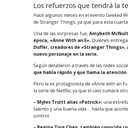
Los refuerzos que tendrá la 
Hace algunos meses en el evento Geeked Week
de Stranger Things, ya que para esta cuart
Una de las sorpresas fue,
Amybeth McNulty, 
época, «Anne With an E».
Quiénes entregar
Duffer, creadores de «Stranger Things», a
nuevo personaje en la serie.
Según detallaron a través de las redes social
que habla rápido y que llama la atención
Pero la ex protagonista de «Anne with an E»
la serie de Netflix, ya que el cast sumará otr
– Myles Truitt alias «Patrick»:
una estrell
talento y una buena vida … hasta que acont
control.
– Regina Ting Chen, también conocida co