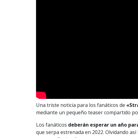
Una triste noticia para los fanáticos de
«Str
mediante un pequeño teaser compartido por 
Los fanáticos
deberán esperar un año par
que serpa estrenada en 2022. Olvidando así l