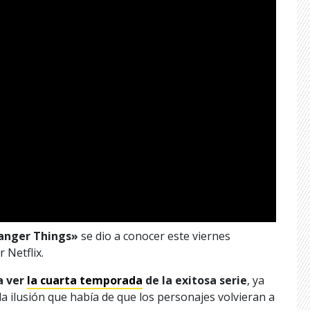
anger Things»
se dio a conocer este viernes
Netflix.
a ver
la cuarta temporada
de la exitosa serie
, ya
a ilusión que había de que los personajes volvieran a