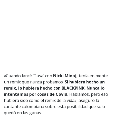
1997 — 2026
© PRISA MEDIA CORP SPA.
Producción musical Cadena Ser, España 2026.
CONTACTO COMERCIAL
Aviso legal
Política de privacidad
|
Política de Cookies
Configuración de Cookies
Valores Pautas publicitarias Presidenciales 2025
«Cuando lancé ‘Tusa’ con
Nicki Minaj,
tenía en mente
un remix que nunca probamos.
Si hubiera hecho un
remix, lo hubiera hecho con BLACKPINK. Nunca lo
intentamos por cosas de Covid.
Hablamos, pero eso
hubiera sido como el remix de la vida», aseguró la
cantante colombiana sobre esta posibilidad que solo
quedó en las ganas.