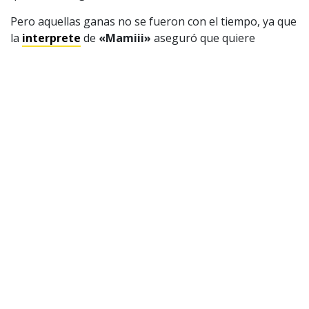
Pero aquellas ganas no se fueron con el tiempo, ya que
la
interprete
de
«Mamiii»
aseguró que quiere
colaborar con
una de las vocalistas
de la banda de K-
Pop.
«Me encantaría, me encantaría, realmente me
encantaría trabajar con Lisa de Blackpink»,
expresó
según rescató Billboard.