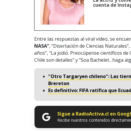
La actriz y com
cuenta de Instag
Entre las respuestas al viral video, se encue
NASA”
, “Disertación de Ciencias Naturales”
años”, “La jodió. Preocúpense científicos de 
Chile son detalles” y “Soa Bachelet…haga al
"Otro Targaryen chileno": Las tier
Brereton
Es definitivo: FIFA ratifica que Ecua
Sigue a RadioActiva.cl en Goog
Recibe nuestros contenidos directamen