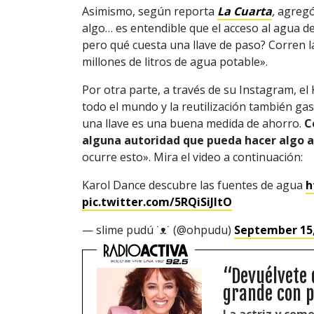
Asimismo, según reporta
La Cuarta
,
agregó
algo… es entendible que el acceso al agua d
pero qué cuesta una llave de paso? Corren l
millones de litros de agua potable».
Por otra parte, a través de su Instagram, e
todo el mundo y la reutilización también ga
una llave es una buena medida de ahorro.
C
alguna autoridad que pueda hacer algo a
ocurre esto». Mira el video a continuación:
Karol Dance descubre las fuentes de agua
h
pic.twitter.com/5RQiSiJItO
— slime pudú ˙ᴥ˙ (@ohpudu)
September 15,
“Devuélvete 
grande con p