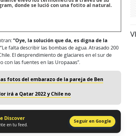
ediante elevó los termómetros a través de su
ram, donde se lució con una fotito al natural.
V
ntran:
“Oye, la solución que da, es digna de la
, “Le falta describir las bombas de agua. Atrasado 200
Chile. El desprendimiento de glaciares en el sur de
go con las fuentes en las Uropaaas”.
nas fotos del embarazo de la pareja de Ben
dor irá a Qatar 2022 y Chile no
le Discover
Seguir en Google
te en tu feed.