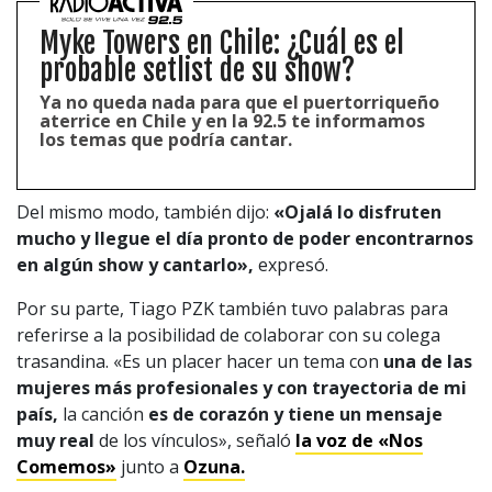
Myke Towers en Chile: ¿Cuál es el
probable setlist de su show?
Ya no queda nada para que el puertorriqueño
1997 — 2026
aterrice en Chile y en la 92.5 te informamos
© PRISA MEDIA CORP SPA.
los temas que podría cantar.
Producción musical Cadena Ser, España 2026.
CONTACTO COMERCIAL
Aviso legal
Del mismo modo, también dijo:
«Ojalá lo disfruten
Política de privacidad
|
Política de Cookies
mucho y llegue el día pronto de poder encontrarnos
Configuración de Cookies
en algún show y cantarlo»,
expresó.
Valores Pautas publicitarias Presidenciales 2025
Por su parte, Tiago PZK también tuvo palabras para
referirse a la posibilidad de colaborar con su colega
trasandina. «Es un placer hacer un tema con
una de las
mujeres más profesionales y con trayectoria de mi
país,
la canción
es de corazón y tiene un mensaje
muy real
de los vínculos», señaló
la voz de
«Nos
Comemos»
junto a
Ozuna.