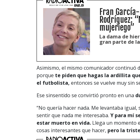
Fran García-
Rodríguez: “
mujeriego”
La dama de hierr
gran parte de la
Asimismo, el mismo comunicador continuó di
porque
te piden que hagas la ardillita qu
el futbolista,
entonces se vuelve muy sin se
Ese sinsentido se convirtió pronto en una
du
“No quería hacer nada. Me levantaba igual,
sentir que nada me interesaba.
Y para mí s
estar muerto en vida.
Llega un momento en
cosas interesantes que hacer,
pero la trist