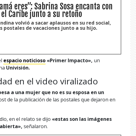
amá eres”: Sabrina Sosa encanta con
 el Caribe junto a su retoño
dina volvió a sacar aplausos en su red social,
s postales de vacaciones junto a su hijo.
el
espacio noticioso
«Primer Impacto»,
un
ena
Univisión.
idad en el video viralizado
e besa a una mujer que no es su esposa en un
ost de la publicación de las postales que dejaron en
o, en el relato se dijo
«estas son las imágenes
abierta»,
señalaron.