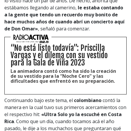
lo visito hace un par de años. De hecho, ahorita que
estábamos llegando al camerino,
le estaba contando
a la gente que tendo un recuerdo muy bonito de
hace muchos años de cuando abrí un concierto aquí
de Don Omar»
, señaló para comenzar.
“No está listo todavía”: Priscilla
Vargas y el dilema con su vestido
para la Gala de Viña 2023
La animadora contó como ha sido la creación
1997 — 2026
de su vestido para la “Noche Cero” y las
© PRISA MEDIA CORP SPA.
dificultades que enfrentó en su preparación.
Producción musical Cadena Ser, España 2026.
CONTACTO COMERCIAL
Continuando bajo este tema, el
colombiano
contó la
Aviso legal
Política de privacidad
|
Política de Cookies
manera en la cual tuvo sus primeros acercamientos con
Configuración de Cookies
el respectivo hit:
«Ultra Solo yo la escuché en Costa
Valores Pautas publicitarias Presidenciales 2025
Rica
. Como que un día, cuando tocamos acá el año
pasado, le dije a los muchachos que preguntaran qué