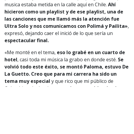
musica estaba metida en la calle aquí en Chile.
Ahí
hicieron como un playlist y de ese playlist, una de
las canciones que me llamó más la atención fue
Ultra Solo y nos comunicamos con Polimá y Pailita»
,
expresó, dejando caer el inició de lo que sería un
espectacular final.
«Me monté en el tema,
eso lo grabé en un cuarto de
hotel
, casi toda mi música la grabo en donde esté.
Se
volvió todo este éxito, se montó Paloma, estuvo De
La Guetto. Creo que para mi carrera ha sido un
tema muy especial
y que rico que mi público de
Colombia y de donde sea,
pude poner ahí todo el
talento que viene de Chile»
, concluyó.