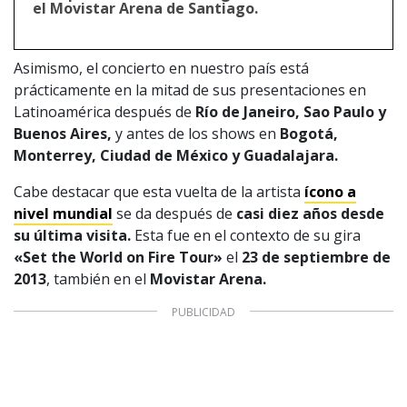
el Movistar Arena de Santiago.
© PRISA MEDIA CORP SPA.
Producción musical Cadena Ser, España 2026.
CONTACTO COMERCIAL
Asimismo, el concierto en nuestro país está
Aviso legal
prácticamente en la mitad de sus presentaciones en
Política de privacidad
|
Política de Cookies
Configuración de Cookies
Latinoamérica después de
Río de Janeiro, Sao Paulo y
Valores Pautas publicitarias Presidenciales 2025
Buenos Aires,
y antes de los shows en
Bogotá,
Monterrey, Ciudad de México y Guadalajara.
Cabe destacar que esta vuelta de la artista
ícono a
nivel mundial
se da después de
casi diez años desde
su última visita.
Esta fue en el contexto de su gira
«Set the World on Fire Tour»
el
23 de septiembre de
2013
, también en el
Movistar Arena.