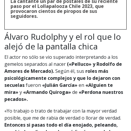
La cantante un par de postales de su reciente
paso por el Lollapalooza Chile 2023, que
provocaron cientos de piropos de sus
seguidores.
Álvaro Rudolphy y el rol que lo
1997 — 2026
alejó de la pantalla chica
© PRISA MEDIA CORP SPA.
Producción musical Cadena Ser, España 2026.
El actor no sólo se vio superado interpretando a los
CONTACTO COMERCIAL
gemelos separados al nacer
(«Pelluco» y Rodolfo de
Aviso legal
Amores de Mercado).
Según él, sus
roles más
Política de privacidad
|
Política de Cookies
Configuración de Cookies
psicológicamente complejos y que lo dejaron con
Valores Pautas publicitarias Presidenciales 2025
secuelas
fueron
«Julián García»
en
«Alguien te
mira»
y
«Armando Quiroga»
de
«Perdona nuestros
pecados».
«Yo trabajo o trato de trabajar con la mayor verdad
posible, que me de rabia de verdad o llorar de verdad.
Entonces si pasas todo el día enojado, peleando,