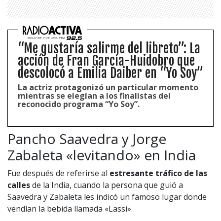
“Me gustaría salirme del libreto”: La
acción de Fran García-Huidobro que
descolocó a Emilia Daiber en “Yo Soy”
La actriz protagonizó un particular momento
mientras se elegían a los finalistas del
reconocido programa “Yo Soy”.
Pancho Saavedra y Jorge
Zabaleta «levitando» en India
1997 — 2026
Fue después de referirse al
estresante tráfico de las
© PRISA MEDIA CORP SPA.
Producción musical Cadena Ser, España 2026.
calles
de la India, cuando la persona que guió a
Saavedra y Zabaleta les indicó un famoso lugar donde
CONTACTO COMERCIAL
vendían la bebida llamada «Lassi».
Aviso legal
Política de privacidad
|
Política de Cookies