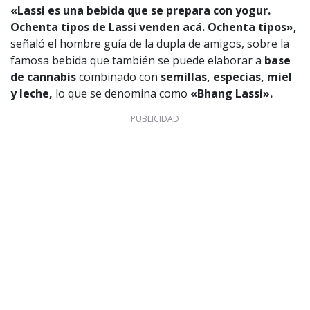
Configuración de Cookies
«Lassi es una bebida que se prepara con yogur.
Valores Pautas publicitarias Presidenciales 2025
Ochenta tipos de Lassi venden acá. Ochenta tipos»,
señaló el hombre guía de la dupla de amigos, sobre la
famosa bebida que también se puede elaborar a
base
de cannabis
combinado con
semillas, especias, miel
y leche,
lo que se denomina como
«Bhang Lassi».