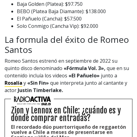
Baja Golden (Platea): $97.750
1997 — 2026
© PRISA MEDIA CORP SPA.
BEBO (Platea Baja Diamante): $138.000
Producción musical Cadena Ser, España 2026.
El Pañuelo (Cancha): $57.500
CONTACTO COMERCIAL
Solo Conmigo (Cancha Vip): $92.000
Aviso legal
La formula del éxito de Romeo
Política de privacidad
|
Política de Cookies
Configuración de Cookies
Santos
Valores Pautas publicitarias Presidenciales 2025
Romeo Santos estrenó en septiembre de 2022 su
quinto disco denominado
«Fórmula Vol. 3»,
que en su
contenido incluía los videos
«El Pañuelo»
junto a
Rosalía
y
«Sin Fin»
que interpreta junto al cantante y
actor
Justin Timberlake.
Zion y Lennox en Chile: ¿cuándo es y
dónde comprar entradas?
El recordado dúo puertorriqueño de reggaetón
vuelve a Chile a meses de presentarse en