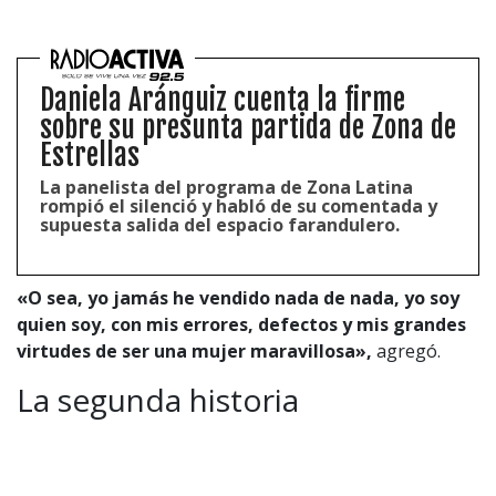
Configuración de Cookies
Valores Pautas publicitarias Presidenciales 2025
Daniela Aránguiz cuenta la firme
sobre su presunta partida de Zona de
Estrellas
La panelista del programa de Zona Latina
rompió el silenció y habló de su comentada y
supuesta salida del espacio farandulero.
«O sea, yo jamás he vendido nada de nada, yo soy
quien soy, con mis errores, defectos y mis grandes
virtudes de ser una mujer maravillosa»,
agregó.
La segunda historia
Sus descargos no quedaron solamente en una
historia.
Esto porque, posteriormente, lanzó un
segundo video
a través del mismo espacio, en donde