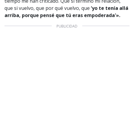
tiempo me han criticado. Que si termino mi relación,
que si vuelvo, que por qué vuelvo, que
‘yo te tenía allá
arriba, porque pensé que tú eras empoderada'».
1997 — 2026
© PRISA MEDIA CORP SPA.
Producción musical Cadena Ser, España 2026.
CONTACTO COMERCIAL
Aviso legal
Política de privacidad
|
Política de Cookies