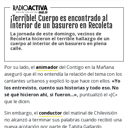
1997 — 2026
¡Terrible! Cuerpo es encontrado al
© PRISA MEDIA CORP SPA.
Producción musical Cadena Ser, España 2026.
interior de un basurero en Recoleta
CONTACTO COMERCIAL
La jornada de este domingo, vecinos de
Recoleta hicieron el terrible hallazgo de un
Aviso legal
cuerpo al interior de un basurero en plena
Política de privacidad
|
Política de Cookies
calle.
Configuración de Cookies
Valores Pautas publicitarias Presidenciales 2025
Por su lado, el
animador
del Contigo en la Mañana
aseguró que él no entendía la relación del tema con los
cantantes urbanos y explicó lo que hace con ellos.
«Yo
los entrevisto, cuento sus historias y todo eso. No
sé qué hicieron ahí, si fueron…»,
puntualizó el «JC»
que le dicen.
Sin embargo, el
conductor
del matinal de Chilevisión
no alcanzó a terminar sus palabras cuando recibió una
nueva acotación por parte de Tabita Gallardo.