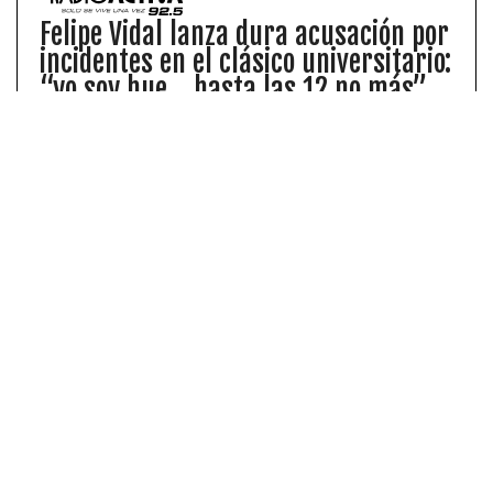
Felipe Vidal lanza dura acusación por
incidentes en el clásico universitario:
“yo soy hue... hasta las 12 no más”
La última jornada del Campeonato Nacional
estuvo marcada por lamentables incidentes.
Ante esto Felipe Vidal realizó una impactante
acusación.
En la misma línea de lo anterior, era de esperar que
muchos comentarios apuntaran a la expareja de
Daniela Aránguiz, el
«mago» Jorge Valdivia,
tras el
quiebre del mediático vínculo amoroso.
«Regia se perdió el cielo el mago»;
«Esto de tener el
mismo nombre pero no el mismo cuerpo 😢 bella ella
❤️»; «Hermosa ❤️.. Pero hay que reconocer que igual
ella invierte lucas en su cuerpo ❤️ diran la que puede,
puede🤭»; «Pucha que es leso Valdivia 😢»;
«Demasiado