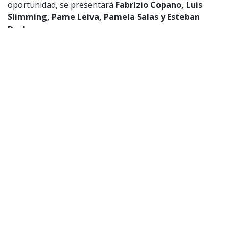
oportunidad, se presentará
Fabrizio Copano, Luis
Slimming, Pame Leiva, Pamela Salas y Esteban
Duch.
“La tele no cambia”: La reflexión de
Fabrizio Copano tras el término de su
programa “El Antídoto”
Fabrizio Copano reflexionó acerca de su
programa “El Antídoto”, el que no logró el
éxito que el comediante esperaba.
En este sentido, el humorista radicado en Estados
Unidos señaló: «
El line-up está bueno». Además, señaló
que se juntó con todos ellos en su podcast «Escápata
de tu casa», en el que compartió con todos ellos y «n
os
curamos mal.
Terminamos botando los vasos,
t
irándonos los vasos».