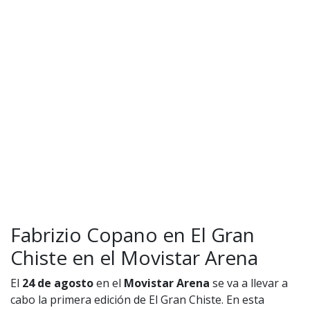
1997 — 2026
© PRISA MEDIA CORP SPA.
Producción musical Cadena Ser, España 2026.
CONTACTO COMERCIAL
Aviso legal
Política de privacidad
|
Política de Cookies
Configuración de Cookies
Valores Pautas publicitarias Presidenciales 2025
Fabrizio Copano en El Gran
Chiste en el Movistar Arena
El
24 de agosto
en el
Movistar Arena
se va a llevar a
cabo la primera edición de El Gran Chiste. En esta