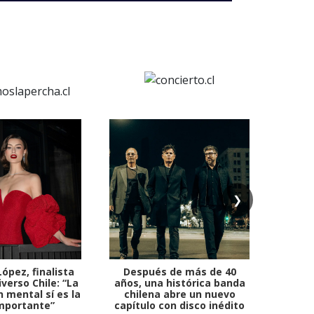
❯
ópez, finalista
Después de más de 40
Ante 
verso Chile: “La
años, una histórica banda
petr
 mental sí es la
chilena abre un nuevo
mportante”
capítulo con disco inédito
comb