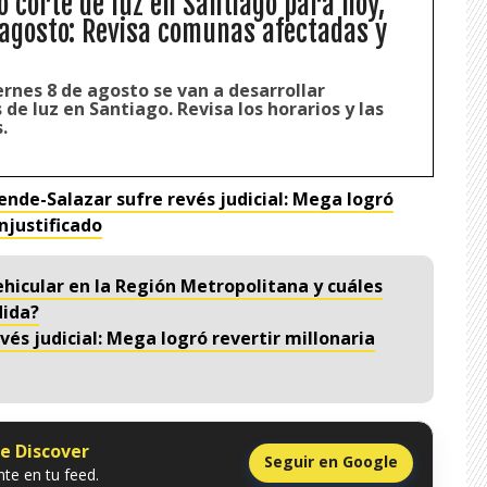
ó corte de luz en Santiago para hoy,
 agosto: Revisa comunas afectadas y
rnes 8 de agosto se van a desarrollar
 de luz en Santiago. Revisa los horarios y las
.
lende-Salazar sufre revés judicial: Mega logró
njustificado
ehicular en la Región Metropolitana y cuáles
dida?
vés judicial: Mega logró revertir millonaria
le Discover
Seguir en Google
te en tu feed.