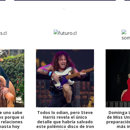
e uno sabe
Todos lo odian, pero Steve
Dominga L
s porque si
Harris revela el único
de Miss Uni
 relaciones
detalle que habría salvado
preparación
hasta hoy
este polémico disco de Iron
más i
1997 — 2026