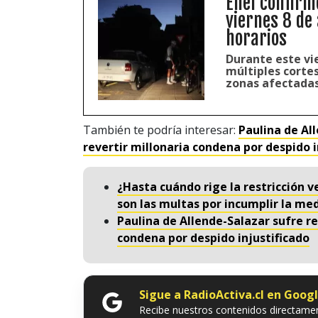
Enel confirm
viernes 8 de
horarios
Durante este vie
múltiples cortes
zonas afectadas
También te podría interesar:
Paulina de Al
revertir millonaria condena por despido i
¿Hasta cuándo rige la restricción v
son las multas por incumplir la me
Paulina de Allende-Salazar sufre re
condena por despido injustificado
Sigue a RadioActiva.cl en Goog
Recibe nuestros contenidos directamen