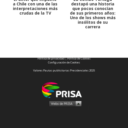
a Chile con una de las
destapó una historia
interpretaciones más
que pocos conocían
crudas de la TV
de sus primeros años:
Uno de los shows más
insólitos de su
carrera
1997 — 2026
© PRISA MEDIA CORP SPA.
Producción musical Cadena Ser, España 2026.
CONTACTO COMERCIAL
Aviso legal
Política de privacidad
|
Política de Cookies
Configuración de Cookies
Valores Pautas publicitarias Presidenciales 2025