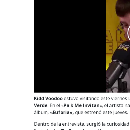
Kidd Voodoo
estuvo visitando este viernes 
Verde
. En el «
Pa k Me Invitan
«, el artista 
álbum,
«Euforia»,
que estrenó este jueves.
Dentro de la entrevista, surgió la curiosida