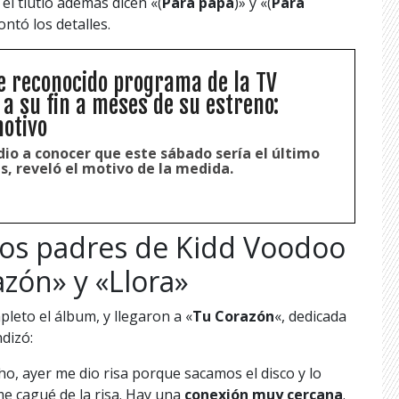
el tíutlo además dicen «(
Para papá
)» y «(
Para
ntó los detalles.
 reconocido programa de la TV
 a su fin a meses de su estreno:
otivo
io a conocer que este sábado sería el último
s, reveló el motivo de la medida.
 los padres de Kidd Voodoo
azón» y «Llora»
eto el álbum, y llegaron a «
Tu Corazón
«, dedicada
dizó:
ho, ayer me dio risa porque sacamos el disco y lo
 me cagué de la risa. Hay una
conexión muy cercana
.