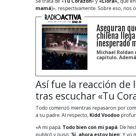
Se trata de «
Tu Corazón
» y
«Llora»,
que en 
mamá
)», respectivamente. Sobre eso, nos co
Aseguran que
chilena llega
inesperado m
Michael Roldan d
capítulo. Ademá
Así fue la reacción de
tras escuchar «Tu Cor
Todo comenzó mientras repasaron por compl
a su padre. Al respecto,
Kidd Voodoo
profun
«A mi papá.
Todo bien con mi papá
. De hec
publicó y puso: ‘
Sí, ahora estoy bien
‘. Y yo