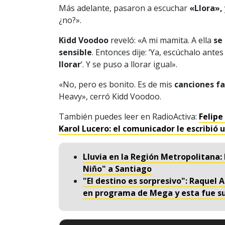
Más adelante, pasaron a escuchar
«Llora»,
¿no?».
Kidd Voodoo
reveló: «A mi mamita. A ella
se
sensible
. Entonces dije: ‘Ya, escúchalo ant
llorar
‘. Y se puso a llorar igual».
«No, pero es bonito. Es de mis
canciones f
Heavy», cerró Kidd Voodoo.
También puedes leer en RadioActiva:
Felipe
Karol Lucero: el comunicador le escribió
Lluvia en la Región Metropolitana:
Niño" a Santiago
"El destino es sorpresivo": Raque
en programa de Mega y esta fue su