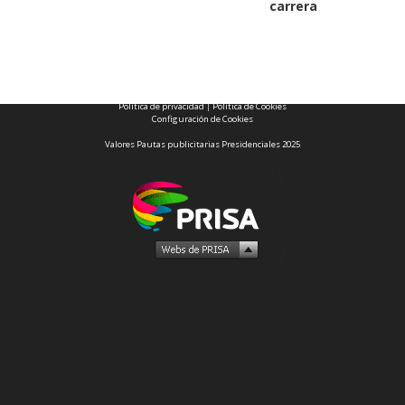
carrera
1997 — 2026
© PRISA MEDIA CORP SPA.
Producción musical Cadena Ser, España 2026.
CONTACTO COMERCIAL
Aviso legal
Política de privacidad
|
Política de Cookies
Configuración de Cookies
Valores Pautas publicitarias Presidenciales 2025