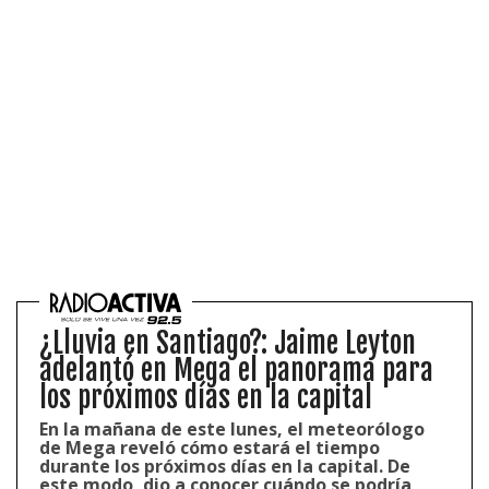
CONTACTO COMERCIAL
Aviso legal
Política de privacidad
|
Política de Cookies
Configuración de Cookies
Valores Pautas publicitarias Presidenciales 2025
¿Lluvia en Santiago?: Jaime Leyton
adelantó en Mega el panorama para
los próximos días en la capital
En la mañana de este lunes, el meteorólogo
de Mega reveló cómo estará el tiempo
durante los próximos días en la capital. De
este modo, dio a conocer cuándo se podría