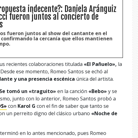
opuesta indecente?: Daniela Aránguiz
ci fueron juntos al concierto de
s
os fueron juntos al show del cantante en el
 confirmando la cercanía que ellos mantienen
mpo.
sus recientes colaboraciones titulada
«El Pañuelo»,
la
.
Desde ese momento, Romeo Santos se echó al
ante y una presencia escénica
única del artista.
Se tomó un «traguito»
en la canción
«Bebo»
y se
ismo, junto con lo anterior, Romeo Santos probó a
OS»
con
Karol G
con el fin de saber que tanto se
con un perreito digno del clásico urbano
«Noche de
no terminó en lo antes mencionado, pues Romeo