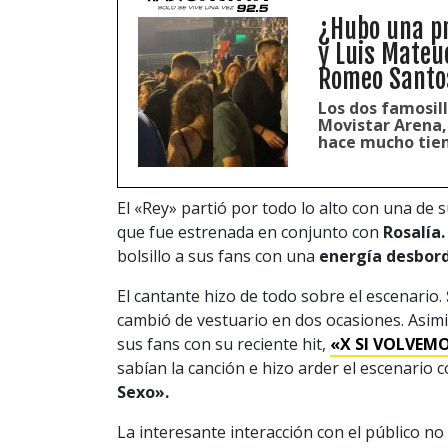
¿Hubo una pr
y Luis Mateuc
Romeo Santo
Los dos famosill
Movistar Arena,
hace mucho tie
El «Rey» partió por todo lo alto con una de 
que fue estrenada en conjunto con
Rosalía
bolsillo a sus fans con una
energía desbord
El cantante hizo de todo sobre el escenario.
cambió de vestuario en dos ocasiones. Asim
sus fans con su reciente hit,
«X SI VOLVEM
sabían la canción e hizo arder el escenario 
Sexo».
La interesante interacción con el público 