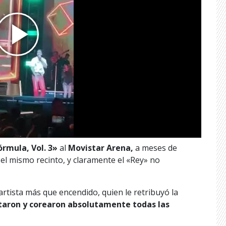
rmula, Vol. 3»
al
Movistar Arena,
a meses de
el mismo recinto, y claramente el «Rey» no
rtista más que encendido, quien le retribuyó la
taron y corearon absolutamente todas las