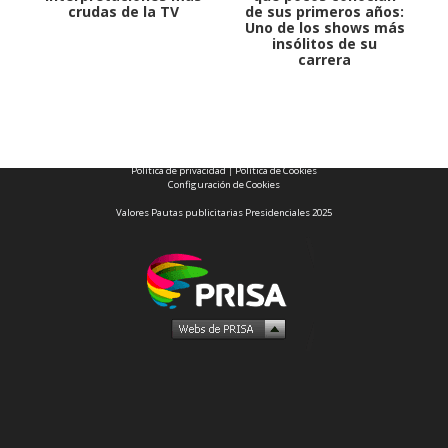
crudas de la TV
de sus primeros años:
Uno de los shows más
insólitos de su
carrera
1997 — 2026
© PRISA MEDIA CORP SPA.
Producción musical Cadena Ser, España 2026.
CONTACTO COMERCIAL
Aviso legal
Política de privacidad
|
Política de Cookies
Configuración de Cookies
Valores Pautas publicitarias Presidenciales 2025