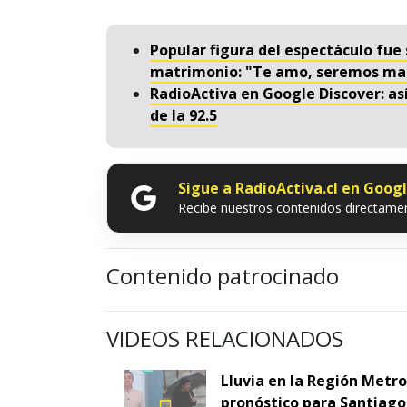
Popular figura del espectáculo fue
matrimonio: "Te amo, seremos mar
RadioActiva en Google Discover: as
de la 92.5
Sigue a RadioActiva.cl en Goog
Recibe nuestros contenidos directamen
Contenido patrocinado
VIDEOS RELACIONADOS
Lluvia en la Región Metr
pronóstico para Santiago 