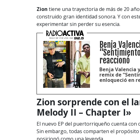
Zion
tiene una trayectoria de más de 20 año
construido gran identidad sonora. Y con est
experimentar sin perder su esencia.
Benja Valenc
“Sentimiento
reaccionó
Benja Valencia 
remix de “Senti
enloqueció en r
Zion sorprende con el l
Melody II – Chapter I»
El nuevo EP del puertorriqueño cuenta con c
Sin embargo, todas comparten el propósito 
posicionó como una leyenda.