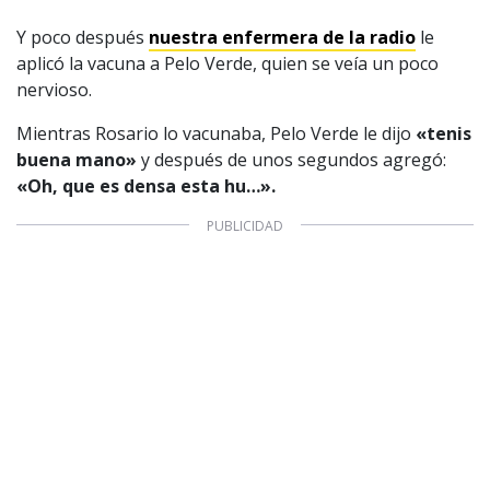
Y poco después
nuestra enfermera de la radio
le
aplicó la vacuna a Pelo Verde, quien se veía un poco
nervioso.
1997 — 2026
© PRISA MEDIA CORP SPA.
Producción musical Cadena Ser, España 2026.
Mientras Rosario lo vacunaba, Pelo Verde le dijo
«tenis
buena mano»
y después de unos segundos agregó:
CONTACTO COMERCIAL
«Oh, que es densa esta hu…».
Aviso legal
Política de privacidad
|
Política de Cookies
Configuración de Cookies
Valores Pautas publicitarias Presidenciales 2025