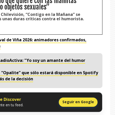
lo que quiere con las mamitas
o objetos sexuales”
 Chilevisión, “Contigo en la Mañana” se
s unas duras críticas contra el humorista.
ival de Viña 2026: animadores confirmados,
s
 RadioActiva: "Yo soy un amante del humor
 “Opalite” que sólo estará disponible en Spotify
ás de la decisión
le Discover
Seguir en Google
te en tu feed.