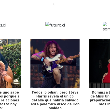
e uno sabe
Todos lo odian, pero Steve
Dominga L
s porque si
Harris revela el único
de Miss Uni
 relaciones
detalle que habría salvado
preparación
1997 — 2026
hasta hoy
este polémico disco de Iron
más i
© PRISA MEDIA CORP SPA.
o'
Maiden
Producción musical Cadena Ser, España 2026.