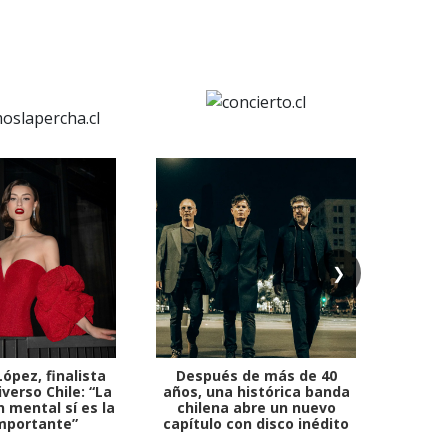
❯
ópez, finalista
Después de más de 40
Ante 
verso Chile: “La
años, una histórica banda
petr
 mental sí es la
chilena abre un nuevo
mportante”
capítulo con disco inédito
comb