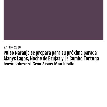
27 julio, 2026
Pulso Naranja se prepara para su próxima parada:
Alanys Lagos, Noche de Brujas y La Combo Tortuga
harán vibrar al Gran Arena Monticello
Pulso Naranja busca acercar a destacados artistas
nacionales a distintas ciudades de Chile. El evento ya ha
tenido dos exitosas fechas.