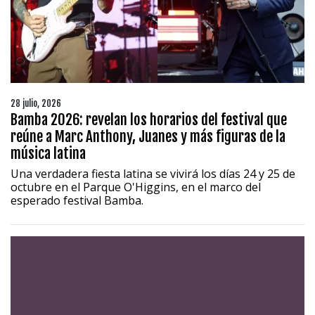
28 julio, 2026
Bamba 2026: revelan los horarios del festival que
reúne a Marc Anthony, Juanes y más figuras de la
música latina
1997 — 2026
Una verdadera fiesta latina se vivirá los días 24 y 25 de
© PRISA MEDIA CORP SPA.
octubre en el Parque O'Higgins, en el marco del
Producción musical Cadena Ser, España 2026.
esperado festival Bamba.
CONTACTO COMERCIAL
Aviso legal
Política de privacidad
|
Política de Cookies
Configuración de Cookies
Valores Pautas publicitarias Presidenciales 2025